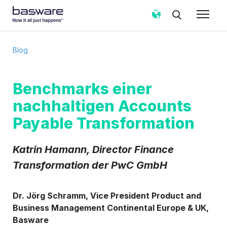
Abonnieren Sie den Basware-Blog!
Blog
E-Mail
*
Benchmarks einer
nachhaltigen Accounts
Land
*
Payable Transformation
Benachrichtigungshäufigkeit
*
Katrin Hamann, Director Finance
Sofort
Wöchentlich
Monatlich
Transformation der PwC GmbH
Basware darf meine über das vorliegende Formular
erhobenen Kontaktdaten verarbeiten, um meine
Dr. Jörg Schramm, Vice President Product and
Anfrage in Übereinstimmung mit dem
Business Management Continental Europe & UK,
Datenschutzhinweis
zu bearbeiten.
Basware
Ich stimme zu, Blog-E-Mail-Benachrichtigungen