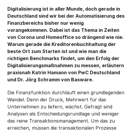
von Basware zu erhalten.
*
Digitalisierung ist in aller Munde, doch gerade in
Ich kann mich jederzeit über den Abmeldelink in jeder Mitteilung
Deutschland sind wir bei der Automatisierung des
oder durch
Klicken hier
vom E-Mail-Marketing abmelden.
Finanzbereichs bisher nur wenig
vorangekommen. Dabei ist das Thema in Zeiten
von Corona und Homeoffice so drängend wie nie.
Warum gerade die Kreditorenbuchhaltung der
beste Ort zum Starten ist und wie man die
richtigen Benchmarks findet, um den Erfolg der
Digitalisierungsmaßnahmen zu messen, erläutern
praxisnah Katrin Hamann von PwC Deutschland
und Dr. Jörg Schramm von Basware.
Die Finanzfunktion durchläuft einen grundlegenden
Wandel. Denn der Druck, Mehrwert für das
Unternehmen zu liefern, wächst. Gefragt sind
Analysen als Entscheidungsrundlage und weniger
das reine Transaktionsmanagement. Um das zu
erreichen, müssen die transaktionalen Prozesse