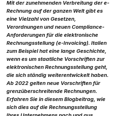
Mit der zunehmenden Verbreitung der e-
von Basware zu erhalten.
*
Rechnung auf der ganzen Welt gibt es
Ich kann mich jederzeit über den Abmeldelink in jeder Mitteilung
oder durch
Klicken hier
vom E-Mail-Marketing abmelden.
eine Vielzahl von Gesetzen,
Verordnungen und neuen Compliance-
Anforderungen für die elektronische
Rechnungsstellung (e-Invoicing). Italien
zum Beispiel hat eine lange Geschichte,
wenn es um staatliche Vorschriften zur
elektronischen Rechnungsstellung geht,
die sich ständig weiterentwickelt haben.
Ab 2022 gelten neue Vorschriften für
grenzüberschreitende Rechnungen.
Erfahren Sie in diesem Blogbeitrag, wie
sich dies auf die Rechnungsstellung
Ihres Unternehmens nach und aus