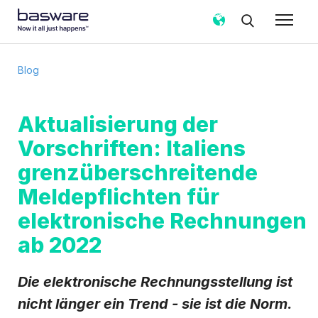
Abonnieren Sie den Basware-Blog!
Blog
E-Mail
*
Aktualisierung der
Vorschriften: Italiens
Land
*
grenzüberschreitende
Meldepflichten für
Benachrichtigungshäufigkeit
*
elektronische Rechnungen
Sofort
Wöchentlich
Monatlich
ab 2022
Basware darf meine über das vorliegende Formular
erhobenen Kontaktdaten verarbeiten, um meine
Anfrage in Übereinstimmung mit dem
Die elektronische Rechnungsstellung ist
Datenschutzhinweis
zu bearbeiten.
nicht länger ein Trend - sie ist die Norm.
Ich stimme zu, Blog-E-Mail-Benachrichtigungen