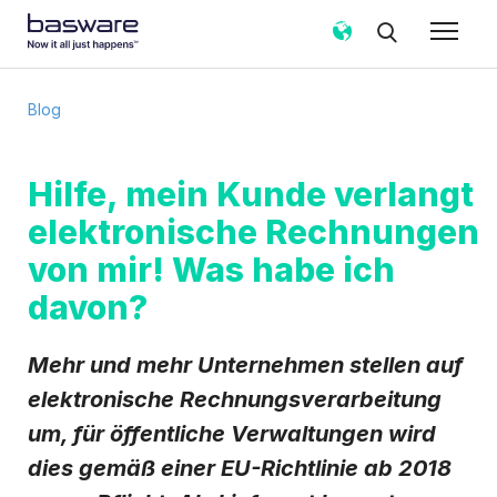
Abonnieren Sie den Basware-Blog!
Blog
E-Mail
*
Hilfe, mein Kunde verlangt
elektronische Rechnungen
Land
*
von mir! Was habe ich
davon?
Benachrichtigungshäufigkeit
*
Sofort
Wöchentlich
Monatlich
Mehr und mehr Unternehmen stellen auf
Basware darf meine über das vorliegende Formular
elektronische Rechnungsverarbeitung
erhobenen Kontaktdaten verarbeiten, um meine
um, für öffentliche Verwaltungen wird
Anfrage in Übereinstimmung mit dem
Datenschutzhinweis
zu bearbeiten.
dies gemäß einer EU-Richtlinie ab 2018
Ich stimme zu, Blog-E-Mail-Benachrichtigungen