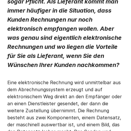
sogar Pflicht. Als Lieferant kommt man
von Basware zu erhalten.
*
immer häufiger in die Situation, dass
Ich kann mich jederzeit über den Abmeldelink in jeder Mitteilung
Kunden Rechnungen nur noch
oder durch
Klicken hier
vom E-Mail-Marketing abmelden.
elektronisch empfangen wollen. Aber
was genau sind eigentlich elektronische
Rechnungen und wo liegen die Vorteile
für Sie als Lieferant, wenn Sie den
Wünschen Ihrer Kunden nachkommen?
Eine elektronische Rechnung wird unmittelbar aus
dem Abrechnungssystem erzeugt und auf
elektronischem Weg direkt an den Empfänger oder
an einen Dienstleister gesendet, der dann die
weitere Zustellung übernimmt. Die Rechnung
besteht aus zwei Komponenten, einem Datensatz,
der maschinell auswertbar ist, und einem Bild, das