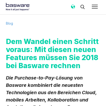
Abonnieren Sie den Basware-Blog!
Blog
E-Mail
*
Dem Wandel einen Schritt
voraus: Mit diesen neuen
Land
*
Features müssen Sie 2018
bei Basware rechnen
Benachrichtigungshäufigkeit
*
Sofort
Wöchentlich
Monatlich
Die Purchase-to-Pay-Lösung von
Basware darf meine über das vorliegende Formular
Basware kombiniert die neuesten
erhobenen Kontaktdaten verarbeiten, um meine
Technologien aus den Bereichen Cloud,
Anfrage in Übereinstimmung mit dem
Datenschutzhinweis
zu bearbeiten.
mobiles Arbeiten, Kollaboration und
Ich stimme zu, Blog-E-Mail-Benachrichtigungen