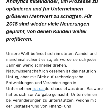
Analytics miteinander, um Prozesse zu
von Basware zu erhalten.
*
optimieren und für Unternehmen
Ich kann mich jederzeit über den Abmeldelink in jeder Mitteilung
größeren Mehrwert zu schaffen. Für
oder durch
Klicken hier
vom E-Mail-Marketing abmelden.
2018 sind wieder viele Neuerungen
geplant, von denen Kunden weiter
profitieren.
Unsere Welt befindet sich im steten Wandel und
manchmal scheint es so, als würde sie sich jedes
Jahr ein wenig schneller drehen.
Naturwissenschaftlich gesehen ist das natürlich
Unfug, aber mit Blick auf technologische
Entwicklungen und Veränderungen in
Unternehmen
ist da
durchaus etwas dran. Basware
hat es sich zur Aufgabe gemacht, Unternehmen
bei Veränderungen zu unterstützen, welche mit
der Digitalisierung von Finanz- und