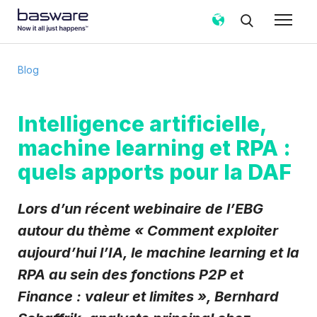
Abonnez-vous au blog Basware!
Blog
Email professionnel
*
Intelligence artificielle,
machine learning et RPA :
Pays
*
quels apports pour la DAF
Fréquence des notifications
*
Lors d’un récent webinaire de l’EBG
Instantané
Hebdomadaire
autour du thème «
Comment exploiter
Mensuel
aujourd’hui l’IA, le machine learning et la
Basware traite mes données personnelles de contact,
RPA au sein des fonctions P2P et
recueillies via le présent formulaire, pour donner suite à
ma demande conformément à sa
politique de
Finance : valeur et limites
», Bernhard
confidentialité
.