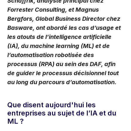
Schaffrik, analyste principal chez
J'accepte de recevoir des notifications par e-mail
Forrester Consulting, et Magnus
de Basware.
*
Bergfors, Global Business Director chez
Je peux me désinscrire aux communications envoyées par e-
mail par Basware à tout moment, en utilisant le lien de
Basware, ont abordé les cas d’usage et
désinscription figurant sur chaque e-mail ou en
cliquant ici
.
les atouts de l’intelligence artificielle
(IA), du machine learning (ML) et de
l’automatisation robotisée des
processus (RPA) au sein des DAF, afin
de guider le processus décisionnel tout
au long du parcours d’automatisation.
Que disent aujourd'hui les
entreprises au sujet de l’IA et du
ML ?