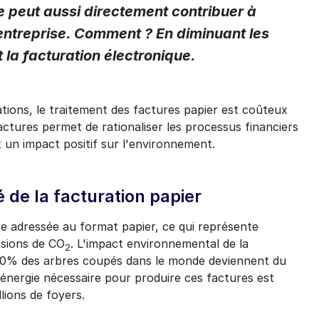
e peut aussi directement contribuer à
ux communications envoyées par e-mail par Basware à tout moment, en utilisan
sur chaque e-mail ou en
cliquant ici
.
’entreprise. Comment ? En diminuant les
 la facturation électronique.
ations, le traitement des factures papier est coûteux
 factures permet de rationaliser les processus financiers
t un impact positif sur l'environnement.
 de la facturation papier
 adressée au format papier, ce qui représente
ssions de CO
. L'impact environnemental de la
2
 10% des arbres coupés dans le monde deviennent du
d'énergie nécessaire pour produire ces factures est
lions de foyers.