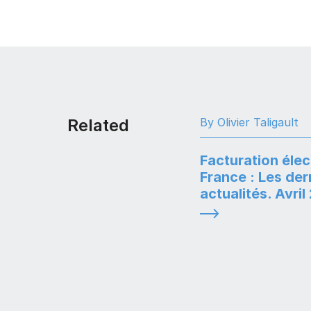
Related
By Olivier Taligault
Facturation éle
France : Les der
actualités. Avri