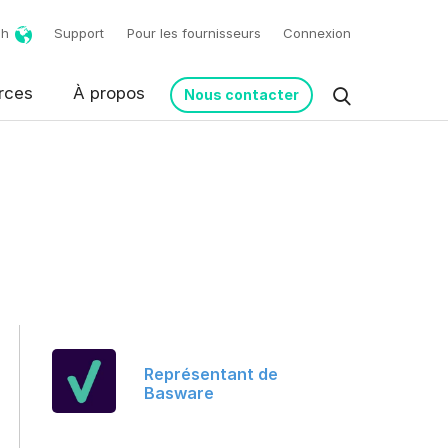
ch
Support
Pour les fournisseurs
Connexion
rces
À propos
Nous contacter
pour donner suite à
Représentant de
Basware