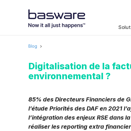
Abonnez-vou
Solut
Email professionn
Blog
Pays
*
Digitalisation de la fac
environnemental ?
Fréquence des not
Instantané
85% des Directeurs Financiers de 
l’étude
Priorités des DAF en 2021
l’a
Basware traite mes don
ma demande conform
l’intégration des enjeux RSE dans la
J'accepte de r
réaliser les reporting extra financie