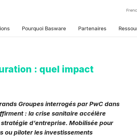
Fren
s au blog Basware!
ions
Pourquoi Basware
Partenaires
Ressou
el
*
turation : quel impact
ifications
*
Hebdomadaire
Mensuel
Grands Groupes interrogés par PwC dans
ffirment : la crise sanitaire accélère
nées personnelles de contact, recueillies via le présent formulaire, 
ément à sa
politique de confidentialité
.
 stratégie d’entreprise. Mobilisée pour
ecevoir des notifications par e-mail de Basware.
*
rs ou piloter les investissements