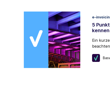
e-invoici
5 Punk
kennen 
Ein kurze
beachten 
Bas