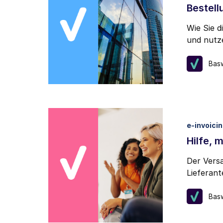
Bestell
Wie Sie d
und nutze
Bas
e-invoici
Hilfe, 
Der Versa
Lieferant
Bas