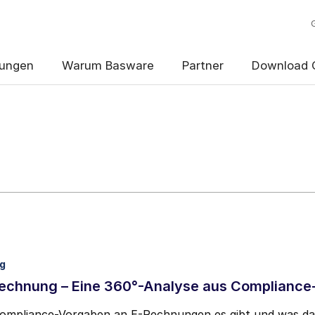
Sie den Basware-Blog!
ungen
Warum Basware
Partner
Download 
shäufigkeit
*
Wöchentlich
Monatlich
er das vorliegende Formular erhobenen Kontaktdaten verarbeiten, u
ng
 dem
Datenschutzhinweis
zu bearbeiten.
Rechnung – Eine 360°-Analyse aus Compliance
, Blog-E-Mail-Benachrichtigungen von Basware zu erhalte
ompliance-Vorgaben an E-Rechnungen es gibt und was da