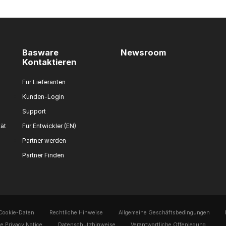
Basware
Newsroom
Kontaktieren
Für Lieferanten
Kunden-Login
Support
tät
Für Entwickler (EN)
Partner werden
Partner Finden
Cookie-Daten
Rechtliche Hinweise
Allgemeine Geschäftsbedingungen
e Privacy Notice
Datenschutzhinweise
Verantwortliche Offenlegung