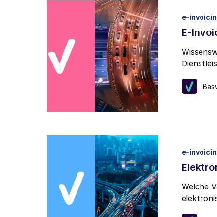
e-invoici
E-Invoi
Wissenswe
Dienstle
Bas
e-invoici
Elektro
Welche V
elektron