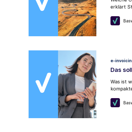
Ich kann mich jederzeit ü
erklärt S
Bas
e-invoici
Das so
Was ist w
kompakte
Bas