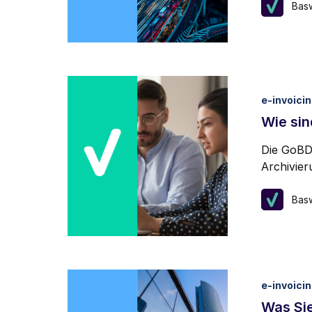
Bas
e-invoici
Wie sin
Die GoBD 
Archivie
Bas
e-invoici
Was Sie