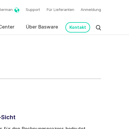
German
Support
Für Lieferanten
Anmeldung
Center
Über Basware
Kontakt
m meine Anfrage in
-Sicht
n.
*
s für den Rechnungsprozess bedeutet,