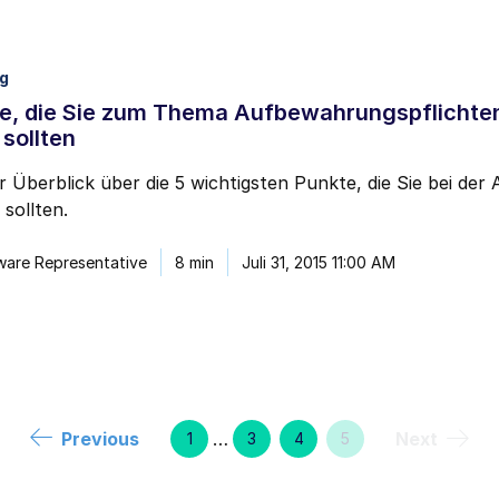
ng
te, die Sie zum Thema Aufbewahrungspflichte
sollten
r Überblick über die 5 wichtigsten Punkte, die Sie bei de
sollten.
ware Representative
8 min
Juli 31, 2015 11:00 AM
Previous
…
Next
1
3
4
5