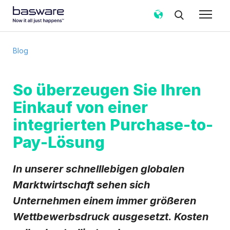
Abonnieren Sie den Basware-Blog!
Blog
E-Mail
*
So überzeugen Sie Ihren
Einkauf von einer
Land
*
integrierten Purchase-to-
Pay-Lösung
Benachrichtigungshäufigkeit
*
Sofort
Wöchentlich
Monatlich
In unserer schnelllebigen globalen
Basware darf meine über das vorliegende Formular
Marktwirtschaft sehen sich
erhobenen Kontaktdaten verarbeiten, um meine
Unternehmen einem immer größeren
Anfrage in Übereinstimmung mit dem
Datenschutzhinweis
zu bearbeiten.
Wettbewerbsdruck ausgesetzt. Kosten
Ich stimme zu, Blog-E-Mail-Benachrichtigungen