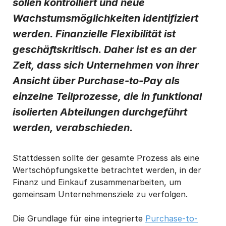
sollen kontrolliert und neue
von Basware zu erhalten.
*
Wachstumsmöglichkeiten identifiziert
Ich kann mich jederzeit über den Abmeldelink in jeder Mitteilung
werden. Finanzielle Flexibilität ist
oder durch
Klicken hier
vom E-Mail-Marketing abmelden.
geschäftskritisch. Daher ist es an der
Zeit, dass sich Unternehmen von ihrer
Ansicht über Purchase-to-Pay als
einzelne Teilprozesse, die in funktional
isolierten Abteilungen durchgeführt
werden, verabschieden.
Stattdessen sollte der gesamte Prozess als eine
Wertschöpfungskette betrachtet werden, in der
Finanz und Einkauf zusammenarbeiten, um
gemeinsam Unternehmensziele zu verfolgen.
Die Grundlage für eine integrierte
Purchase-to-