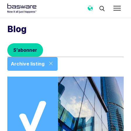
Abonnez-vous au blog Basware!
Blog
Email professionnel
*
S’abonner
Pays
*
Archive listing
Fréquence des notifications
*
Instantané
Hebdomadaire
Mensuel
Basware traite mes données personnelles de contact,
recueillies via le présent formulaire, pour donner suite à
ma demande conformément à sa
politique de
confidentialité
.