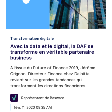
J'accepte de recevoir des notifications par e-mail
de Basware.
*
Je peux me désinscrire aux communications envoyées par e-
mail par Basware à tout moment, en utilisant le lien de
désinscription figurant sur chaque e-mail ou en
cliquant ici
.
Transformation digitale
Avec la data et le digital, la DAF se
transforme en véritable partenaire
business
A l’issue du Future of Finance 2019, Jérôme
Grignon, Directeur Finance chez Deloitte,
revient sur les grandes tendances qui
transforment les directions financières.
Représentant de Basware
févr. 11, 2020 09:35 AM