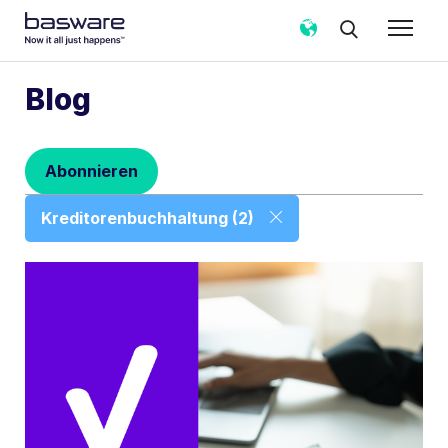
Abonnieren Sie den Basware-Blog!
Blog
E-Mail
*
Abonnieren
Land
*
Kreditorenbuchhaltung (2)
Benachrichtigungshäufigkeit
*
Sofort
Wöchentlich
Monatlich
Basware darf meine über das vorliegende Formular
erhobenen Kontaktdaten verarbeiten, um meine
Anfrage in Übereinstimmung mit dem
Datenschutzhinweis
zu bearbeiten.
Ich stimme zu, Blog-E-Mail-Benachrichtigungen