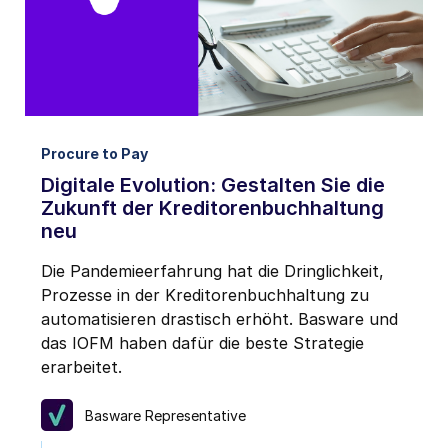
von Basware zu erhalten.
*
Ich kann mich jederzeit über den Abmeldelink in jeder Mitteilung
oder durch
Klicken hier
vom E-Mail-Marketing abmelden.
Procure to Pay
Digitale Evolution: Gestalten Sie die
Zukunft der Kreditorenbuchhaltung
neu
Die Pandemieerfahrung hat die Dringlichkeit,
Prozesse in der Kreditorenbuchhaltung zu
automatisieren drastisch erhöht. Basware und
das IOFM haben dafür die beste Strategie
erarbeitet.
Basware Representative