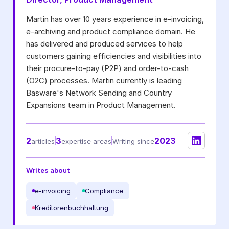
von Basware zu erhalten.
*
Martin has over 10 years experience in e-invoicing,
Ich kann mich jederzeit über den Abmeldelink in jeder Mitteilung
e-archiving and product compliance domain. He
oder durch
Klicken hier
vom E-Mail-Marketing abmelden.
has delivered and produced services to help
customers gaining efficiencies and visibilities into
their procure-to-pay (P2P) and order-to-cash
(O2C) processes. Martin currently is leading
Basware's Network Sending and Country
Expansions team in Product Management.
2
3
2023
articles
expertise areas
Writing since
Writes about
e-invoicing
Compliance
Kreditorenbuchhaltung