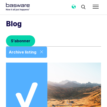
Abonnez-vous au blog Basware!
Blog
Email professionnel
*
S’abonner
Pays
*
Archive listing
Fréquence des notifications
*
Instantané
Hebdomadaire
Mensuel
Basware traite mes données personnelles de contact,
recueillies via le présent formulaire, pour donner suite à
ma demande conformément à sa
politique de
confidentialité
.