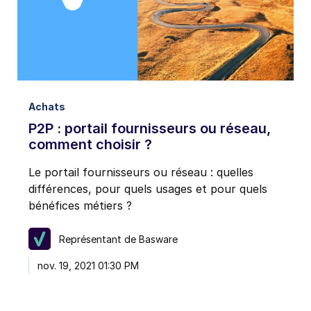
J'accepte de recevoir des notifications par e-mail
de Basware.
*
Je peux me désinscrire aux communications envoyées par e-
mail par Basware à tout moment, en utilisant le lien de
désinscription figurant sur chaque e-mail ou en
cliquant ici
.
Achats
P2P : portail fournisseurs ou réseau,
comment choisir ?
Le portail fournisseurs ou réseau : quelles
différences, pour quels usages et pour quels
bénéfices métiers ?
Représentant de Basware
nov. 19, 2021 01:30 PM