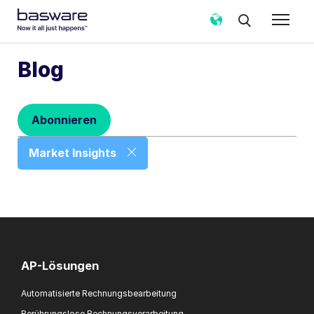
Abonnieren Sie den Basware-Blog!
Blog
E-Mail
*
Abonnieren
Land
*
Market Insights
Benachrichtigungshäufigkeit
*
Sofort
Wöchentlich
Monatlich
Basware darf meine über das vorliegende Formular
erhobenen Kontaktdaten verarbeiten, um meine
AP-Lösungen
Anfrage in Übereinstimmung mit dem
Datenschutzhinweis
zu bearbeiten.
Automatisierte Rechnungsbearbeitung
Ich stimme zu, Blog-E-Mail-Benachrichtigungen
Berührungslose Rechnungsverarbeitung