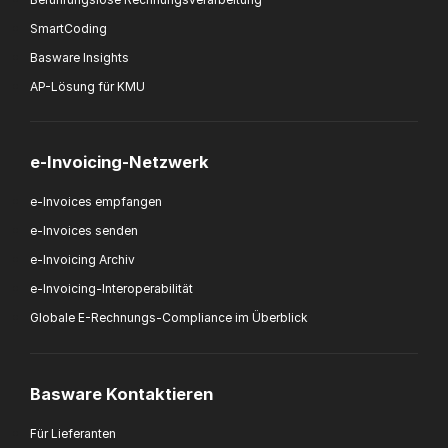
von Basware zu erhalten.
*
SmartCoding
Ich kann mich jederzeit über den Abmeldelink in jeder Mitteilung
Basware Insights
oder durch
Klicken hier
vom E-Mail-Marketing abmelden.
AP-Lösung für KMU
e-Invoicing-Netzwerk
e-Invoices empfangen
e-Invoices senden
e-Invoicing Archiv
e-Invoicing-Interoperabilität
Globale E-Rechnungs-Compliance im Überblick
Basware Kontaktieren
Für Lieferanten