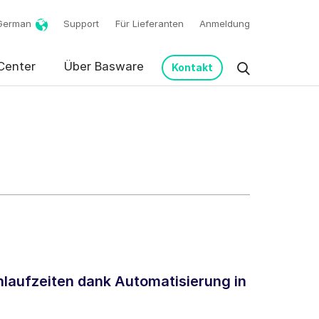
German
Support
Für Lieferanten
Anmeldung
Center
Über Basware
Kontakt
m meine Anfrage in
laufzeiten dank Automatisierung in
n.
*