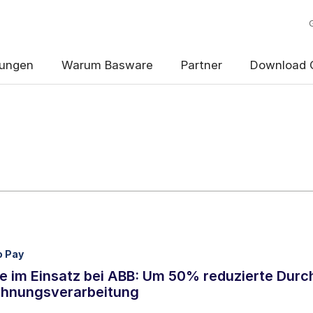
Sie den Basware-Blog!
ungen
Warum Basware
Partner
Download 
shäufigkeit
*
Wöchentlich
Monatlich
o Pay
er das vorliegende Formular erhobenen Kontaktdaten verarbeiten, u
 dem
Datenschutzhinweis
zu bearbeiten.
 im Einsatz bei ABB: Um 50% reduzierte Durch
chnungsverarbeitung
, Blog-E-Mail-Benachrichtigungen von Basware zu erhalte