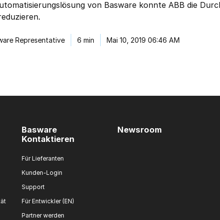
Automatisierungslösung von Basware konnte ABB die Durc
ber den Abmeldelink in jeder Mitteilung oder durch
Klicken hier
vom E-Mail-Mar
eduzieren.
ware Representative
6 min
Mai 10, 2019 06:46 AM
Basware
Newsroom
Kontaktieren
Für Lieferanten
Kunden-Login
Support
tät
Für Entwickler (EN)
Partner werden