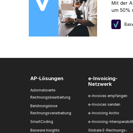
Mit der 
Ich kann mich jederzeit ü
um 50% r
Bas
AP-Lösungen
e-Invoicing-
Netzwerk
Automatisierte
e-Invoices empfangen
Rechnungsbearbeitung
e-Invoices senden
Berührungslose
Rechnungsverarbeitung
e-Invoicing Archiv
SmartCoding
e-Invoicing-Interoperabili
Basware Insights
Globale E-Rechnungs-